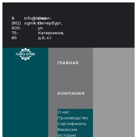
8
info@lemz-
Санкт-
(812)
ogmk.ru
Петербург,
605-
ул.
75-
Катерников,
85
д.6, к.1
ГЛАВНАЯ
КОМПАНИЯ
О нас
Производство
Сертификаты
Вакансии
История