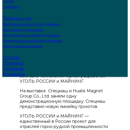
Статьи
События
Продукция
Вибрационное оборудование
Магнитная сепарация
Флотационное оборудование
Гравитационное оборудование
Оборудование Huate
Услуги
Проекты
Спецмаш принял участие в
Ресурсы
Международной специализированной
Контакты
выставке технологий горных разработок
УГОЛЬ РОССИИ и МАЙНИНГ.
На выставке Спецмаш и Huate Magnet
Group Co., Ltd. заняли одну
демонстрационную площадку. Спецмаш
представил новую линейку грохотов.
УГОЛЬ РОССИИ и МАЙНИНГ —
единственный в России проект для
отраслей горно-рудной промышленности