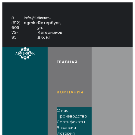
8
info@lemz-
Санкт-
(812)
ogmk.ru
Петербург,
605-
ул.
75-
Катерников,
85
д.6, к.1
ГЛАВНАЯ
КОМПАНИЯ
О нас
Производство
Сертификаты
Вакансии
История