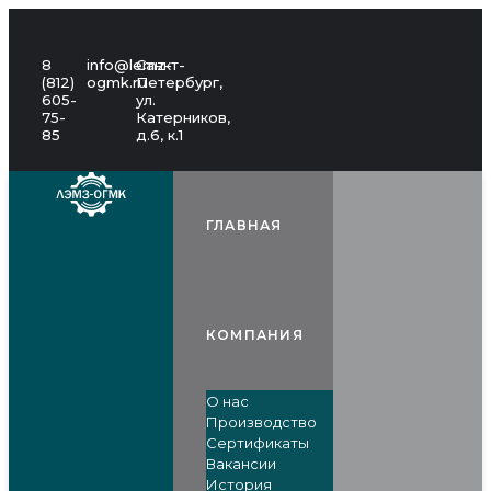
8
info@lemz-
Санкт-
(812)
ogmk.ru
Петербург,
605-
ул.
75-
Катерников,
85
д.6, к.1
ГЛАВНАЯ
КОМПАНИЯ
О нас
Производство
Сертификаты
Вакансии
История