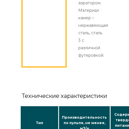
аэратором.
Материал
камер –
нержавеющая
сталь, сталь
3 с
различной
футеровкой.
Технические характеристики
Содер
Производительность
тверд
Тип
по пульпе, не менее,
питани
м
3
/ч