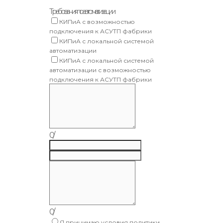
Требования по автоматизации
КИПиА с возможностью
подключения к АСУТП фабрики
КИПиА с локальной системой
автоматизации
КИПиА с локальной системой
автоматизации с возможностью
подключения к АСУТП фабрики
0
/
0
/
Я принимаю условия политики