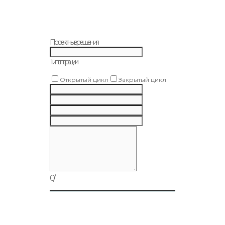
Проектные решения
Тип операции
Открытый цикл
Закрытый цикл
0
/