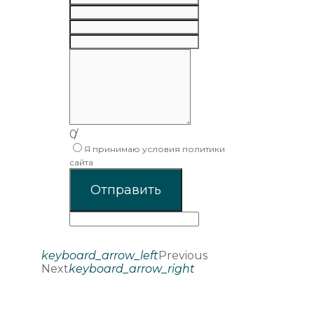
0
/
Я принимаю условия политики
сайта
Отправить
keyboard_arrow_left
Previous
Next
keyboard_arrow_right