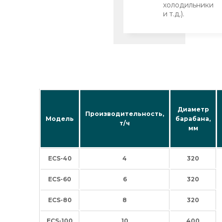
холодильники
и т.д.).
Диаметр
Производительность,
Модель
барабана,
т/ч
мм
ECS-40
4
320
ECS-60
6
320
ECS-80
8
320
ECS-100
10
400