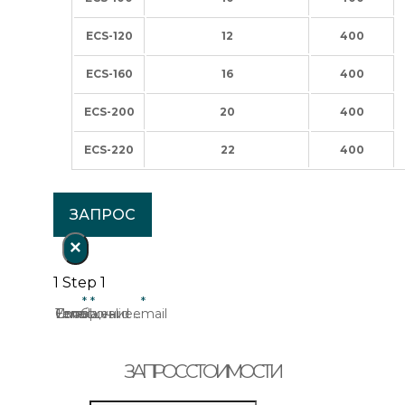
ECS-120
12
400
ECS-160
16
400
ECS-200
20
400
ECS-220
22
400
ЗАПРОС
×
1
Step 1
Имя
Email
Телефон
Тема
Сообщение...
a valid email
ЗАПРОС СТОИМОСТИ