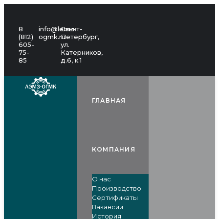
8
info@lemz-
Санкт-
(812)
ogmk.ru
Петербург,
605-
ул.
75-
Катерников,
85
д.6, к.1
ГЛАВНАЯ
КОМПАНИЯ
О нас
Производство
Сертификаты
Вакансии
История