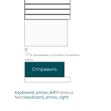
0
/
Я принимаю условия политики
сайта
Отправить
keyboard_arrow_left
Previous
Next
keyboard_arrow_right