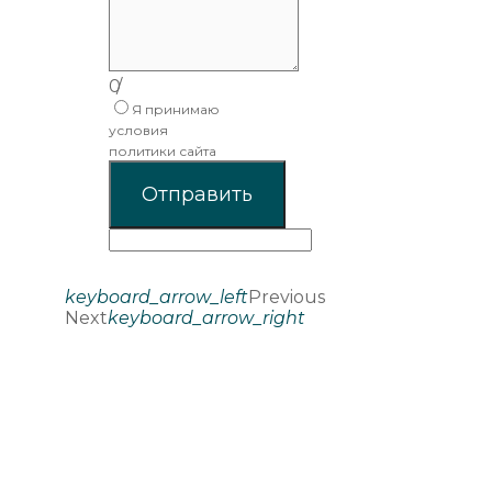
0
/
Я принимаю
условия
политики сайта
Отправить
keyboard_arrow_left
Previous
Next
keyboard_arrow_right