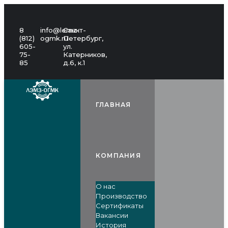
8
info@lemz-
Санкт-
(812)
ogmk.ru
Петербург,
605-
ул.
75-
Катерников,
85
д.6, к.1
ГЛАВНАЯ
КОМПАНИЯ
О нас
Производство
Сертификаты
Вакансии
История