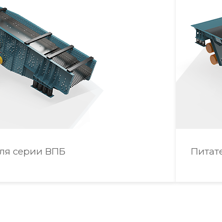
ля серии ВПБ
Питат