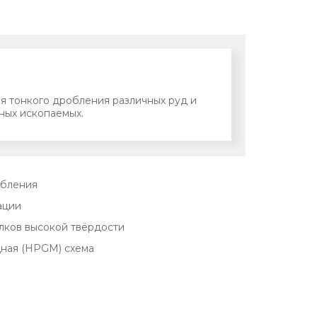
я тонкого дробления различных руд и
ных ископаемых.
обления
ации
лков высокой твёрдости
ная (HPGM) схема